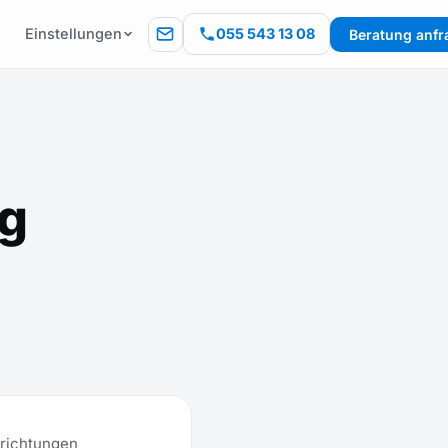
Einstellungen
055 543 13 08
Beratung anfr
ng
nrichtungen