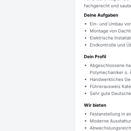
fachgerecht und saube
Deine Aufgaben
Ein- und Umbau von
Montage von Dacht
Elektrische Install
Endkontrolle und Ü
Dein Profil
Abgeschlossene han
Polymechaniker o. Ä
Handwerkliches Ges
Führerausweis Kateg
Sehr gute Deutsch
Wir bieten
Festanstellung in e
Moderne Ausstattun
Abwechslungsreiche