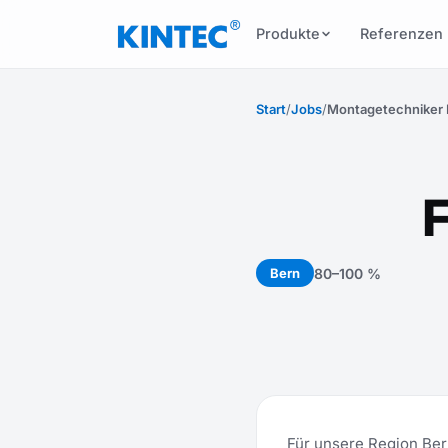
Produkte
Referenzen
Start
/
Jobs
/
Montagetechniker 
F
80–100 %
Bern
Für unsere Region Ber