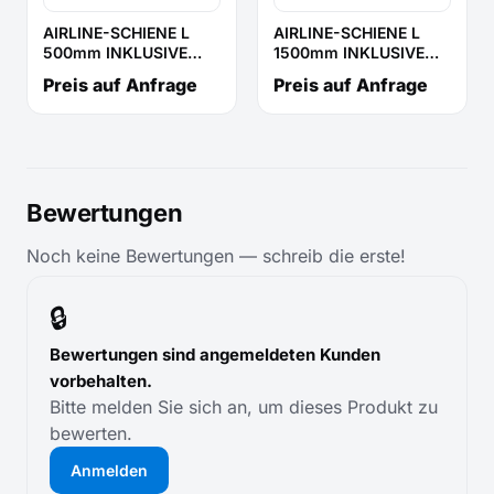
AIRLINE-SCHIENE L
AIRLINE-SCHIENE L
500mm INKLUSIVE
1500mm INKLUSIVE
GURT MIT FITTINGUND
GURT MIT FITTINGUND
Preis auf Anfrage
Preis auf Anfrage
KLEMME L 3000mm
KLEMME L 3000mm
500daN
500daN
Bewertungen
Noch keine Bewertungen — schreib die erste!
🔒
Bewertungen sind angemeldeten Kunden
vorbehalten.
Bitte melden Sie sich an, um dieses Produkt zu
bewerten.
Anmelden