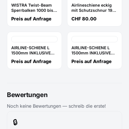
WISTRA Twist-Beam
Airlineschiene eckig
Sperrbalken 1000 bis
mit Schutzschnur 1964
1350 mm
mm
Preis auf Anfrage
CHF 80.00
AIRLINE-SCHIENE L
AIRLINE-SCHIENE L
1500mm INKLUSIVE
1500mm INKLUSIVE
GURT MIT FITTINGUND
GURT MIT CLIP UND
Preis auf Anfrage
Preis auf Anfrage
KLEMME L 3000mm
RATSCHE L 3000mm
500daN
500daN
Bewertungen
Noch keine Bewertungen — schreib die erste!
🔒