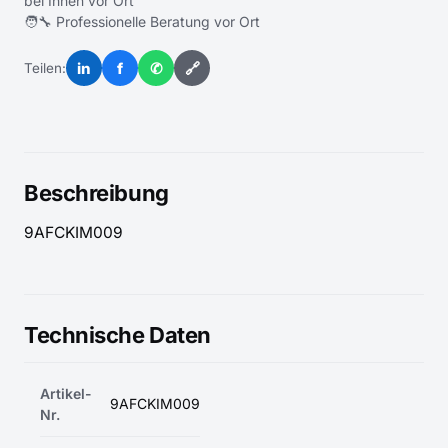
bei Ihnen vor Ort
🧑‍🔧 Professionelle Beratung vor Ort
in
f
✆
🔗
Teilen:
Beschreibung
9AFCKIM009
Technische Daten
Artikel-
9AFCKIM009
Nr.