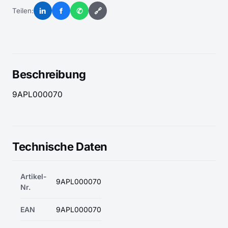
in
f
✆
🔗
Teilen:
Beschreibung
9APL000070
Technische Daten
Artikel-
9APL000070
Nr.
EAN
9APL000070