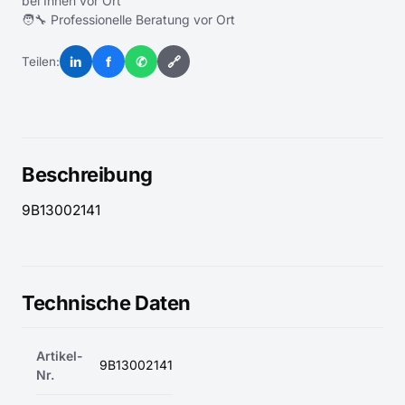
bei Ihnen vor Ort
🧑‍🔧 Professionelle Beratung vor Ort
in
f
✆
🔗
Teilen:
Beschreibung
9B13002141
Technische Daten
Artikel-
9B13002141
Nr.