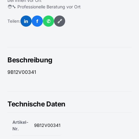
bei Ihnen vor Ort
🧑‍🔧 Professionelle Beratung vor Ort
in
f
✆
🔗
Teilen:
Beschreibung
9B12V00341
Technische Daten
Artikel-
9B12V00341
Nr.