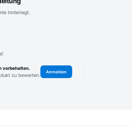
eitung
te hinterlegt.
e!
 vorbehalten.
Anmelden
odukt zu bewerten.