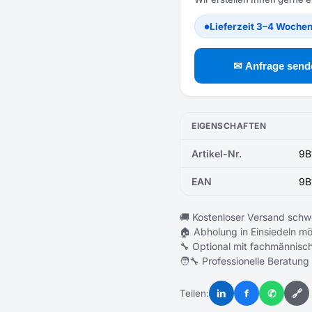
Lieferzeit 3–4 Woche
●
✉ Anfrage send
EIGENSCHAFTEN
Artikel-Nr.
9B
EAN
9B
🚚 Kostenloser Versand schw
🏠 Abholung in Einsiedeln mö
🔧 Optional mit fachmännisch
🧑‍🔧 Professionelle Beratung
in
f
✆
🔗
Teilen: