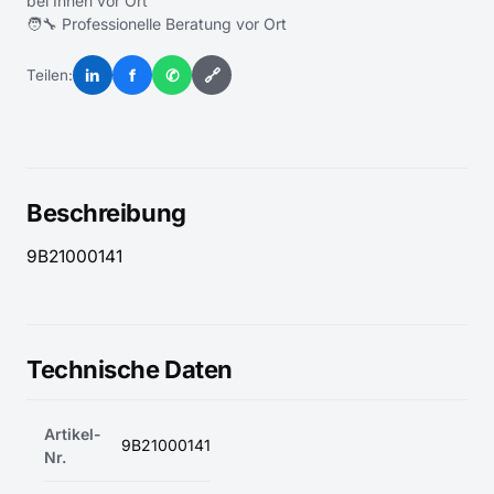
bei Ihnen vor Ort
🧑‍🔧 Professionelle Beratung vor Ort
in
f
✆
🔗
Teilen:
Beschreibung
9B21000141
Technische Daten
Artikel-
9B21000141
Nr.