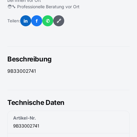
bei Ihnen vor Ort
🧑‍🔧 Professionelle Beratung vor Ort
in
f
✆
🔗
Teilen:
Beschreibung
9B33002741
Technische Daten
Artikel-Nr.
9B33002741