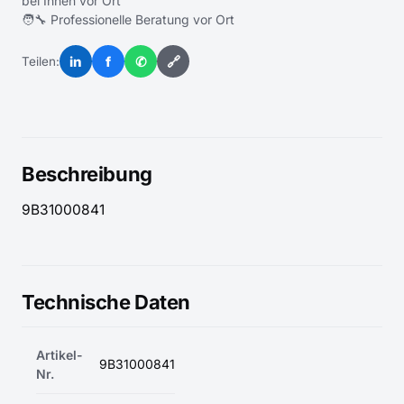
bei Ihnen vor Ort
🧑‍🔧 Professionelle Beratung vor Ort
in
f
✆
🔗
Teilen:
Beschreibung
9B31000841
Technische Daten
Artikel-
9B31000841
Nr.