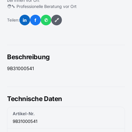
bei Ihnen vor Ort
🧑‍🔧 Professionelle Beratung vor Ort
in
f
✆
🔗
Teilen:
Beschreibung
9B31000541
Technische Daten
Artikel-Nr.
9B31000541