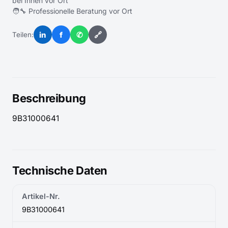
bei Ihnen vor Ort
🧑‍🔧 Professionelle Beratung vor Ort
in
f
✆
🔗
Teilen:
Beschreibung
9B31000641
Technische Daten
Artikel-Nr.
9B31000641