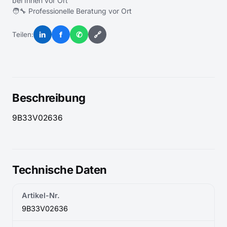
bei Ihnen vor Ort
🧑‍🔧 Professionelle Beratung vor Ort
in
f
✆
🔗
Teilen:
Beschreibung
9B33V02636
Technische Daten
Artikel-Nr.
9B33V02636