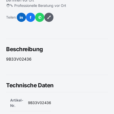
bei Ihnen vor Ort
🧑‍🔧 Professionelle Beratung vor Ort
in
f
✆
🔗
Teilen:
Beschreibung
9B33V02436
Technische Daten
Artikel-
9B33V02436
Nr.