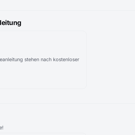
eitung
anleitung stehen nach kostenloser
e!