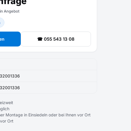
nfrage
ein Angebot
n
☎ 055 543 13 08
en
32001336
32001336
eizweit
glich
er Montage in Einsiedeln oder bei Ihnen vor Ort
 vor Ort