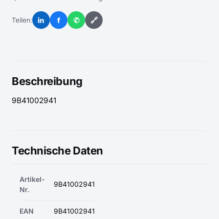
in
f
✆
🔗
Teilen:
Beschreibung
9B41002941
Technische Daten
Artikel-
9B41002941
Nr.
EAN
9B41002941