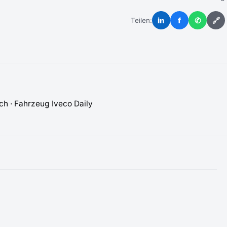
in
f
✆
🔗
Teilen:
ech · Fahrzeug Iveco Daily