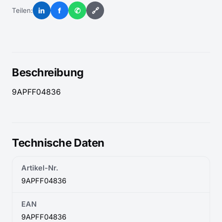
in
f
✆
🔗
Teilen:
Beschreibung
9APFF04836
Technische Daten
Artikel-Nr.
9APFF04836
EAN
9APFF04836