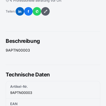
🧑‍🔧 Professionelle Beratung vor Ort
in
f
✆
🔗
Teilen:
Beschreibung
9APTN00003
Technische Daten
Artikel-Nr.
9APTN00003
EAN