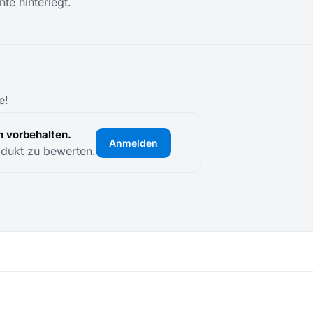
te hinterlegt.
e!
 vorbehalten.
Anmelden
odukt zu bewerten.