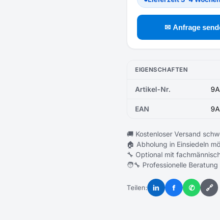
✉ Anfrage send
EIGENSCHAFTEN
Artikel-Nr.
9A
EAN
9A
🚚 Kostenloser Versand schw
🏠 Abholung in Einsiedeln mö
🔧 Optional mit fachmännisch
🧑‍🔧 Professionelle Beratung
in
f
✆
🔗
Teilen: