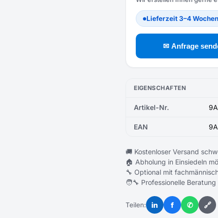
Lieferzeit 3–4 Woche
●
✉ Anfrage send
EIGENSCHAFTEN
Artikel-Nr.
9A
EAN
9A
🚚 Kostenloser Versand schw
🏠 Abholung in Einsiedeln mö
🔧 Optional mit fachmännisch
🧑‍🔧 Professionelle Beratung
in
f
✆
🔗
Teilen: