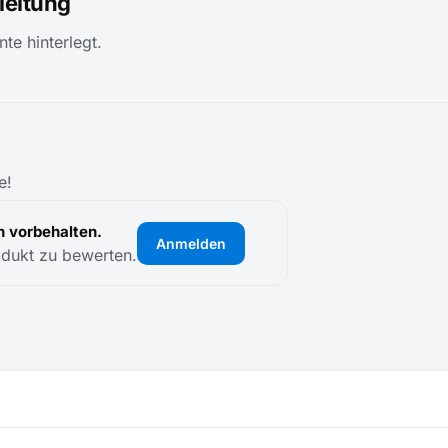
eitung
te hinterlegt.
e!
 vorbehalten.
Anmelden
odukt zu bewerten.