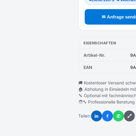
✉ Anfrage send
EIGENSCHAFTEN
Artikel-Nr.
9A
EAN
9A
🚚 Kostenloser Versand schw
🏠 Abholung in Einsiedeln mö
🔧 Optional mit fachmännisch
🧑‍🔧 Professionelle Beratung
in
f
✆
🔗
Teilen: