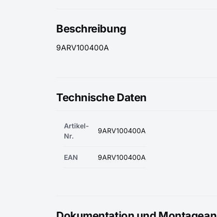
Beschreibung
9ARV100400A
Technische Daten
Artikel-
9ARV100400A
Nr.
EAN
9ARV100400A
Dokumentation und Montageanl