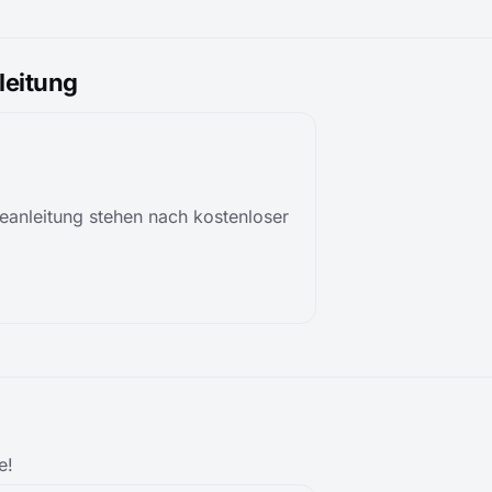
eitung
anleitung stehen nach kostenloser
e!