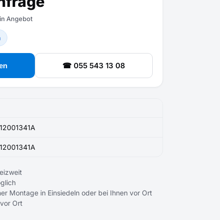
nfrage
ein Angebot
n
☎ 055 543 13 08
en
12001341A
12001341A
eizweit
glich
er Montage in Einsiedeln oder bei Ihnen vor Ort
 vor Ort