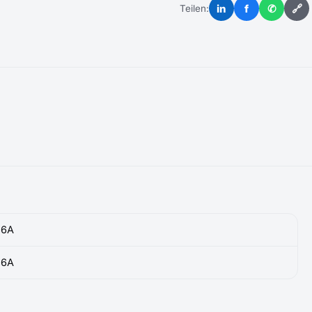
in
f
✆
🔗
Teilen:
36A
36A