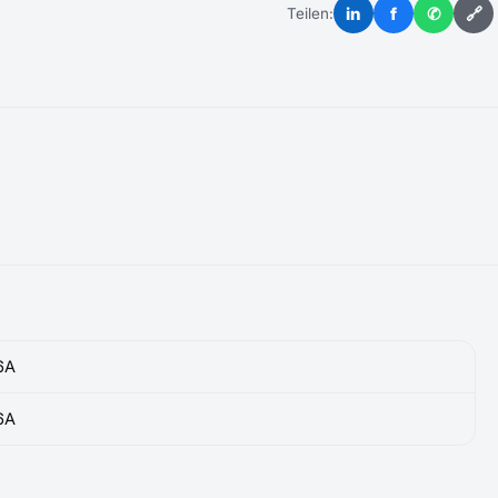
in
f
✆
🔗
Teilen:
6A
6A