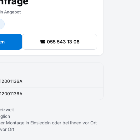
nfrage
ein Angebot
n
☎ 055 543 13 08
en
12001136A
12001136A
eizweit
glich
er Montage in Einsiedeln oder bei Ihnen vor Ort
 vor Ort