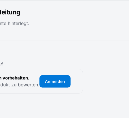
eitung
te hinterlegt.
e!
 vorbehalten.
Anmelden
odukt zu bewerten.