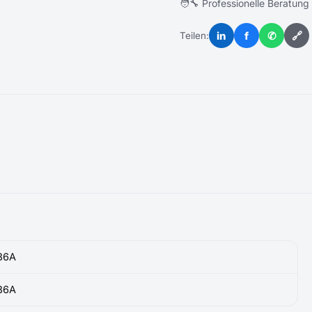
🧑‍🔧 Professionelle Beratung
in
f
✆
🔗
Teilen:
36A
36A