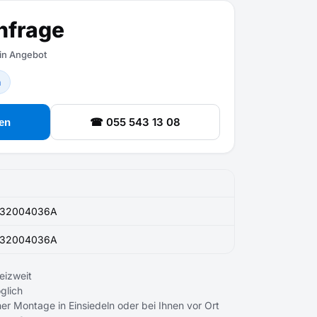
nfrage
ein Angebot
n
☎ 055 543 13 08
en
32004036A
32004036A
eizweit
glich
er Montage in Einsiedeln oder bei Ihnen vor Ort