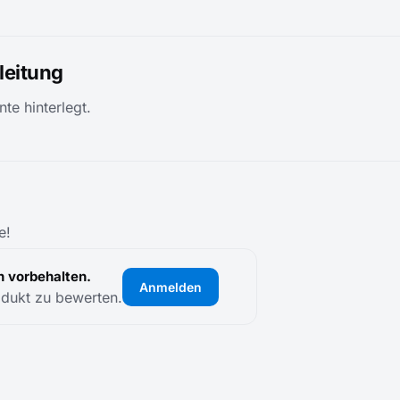
eitung
te hinterlegt.
e!
 vorbehalten.
Anmelden
odukt zu bewerten.