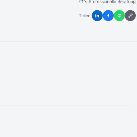
🧑‍🔧 Professionelle Beratung
in
f
✆
🔗
Teilen: