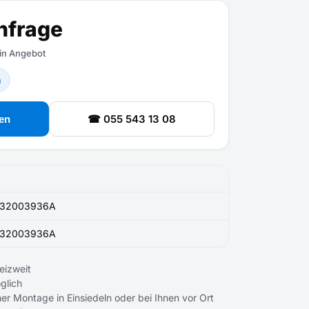
nfrage
ein Angebot
n
☎ 055 543 13 08
en
32003936A
32003936A
eizweit
glich
er Montage in Einsiedeln oder bei Ihnen vor Ort