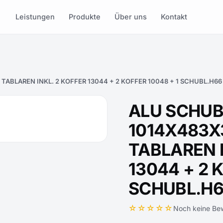
Leistungen
Produkte
Über uns
Kontakt
ABLAREN INKL. 2 KOFFER 13044 + 2 KOFFER 10048 + 1 SCHUBL.H66
ALU SCHU
1014X483X
TABLAREN I
13044 + 2 
SCHUBL.H
☆☆☆☆☆
Noch keine Be