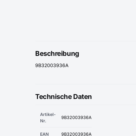
Beschreibung
9B32003936A
Technische Daten
Artikel-
9B32003936A
Nr.
EAN
9B32003936A